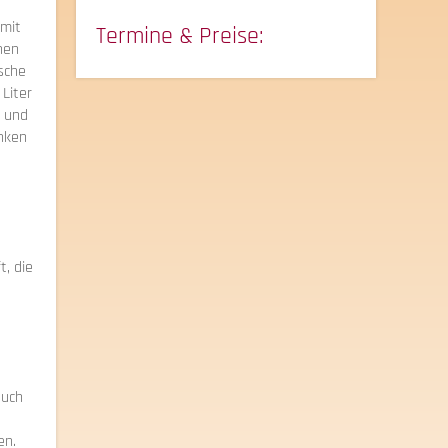
 mit
Termine & Preise:
hen
ische
 Liter
e und
inken
t, die
such
en.