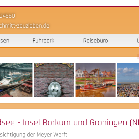
-94560
chmitt-zeuzleben.de
isen
Fuhrpark
Reisebüro
see - Insel Borkum und Groningen (N
sichtigung der Meyer Werft