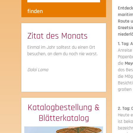
Entdeck
maritim
Route u
Greetsi
Zitat des Monats
niederl
1. Tag:
Einmal im Jahr solltest du einen Ort
Anreise
besuchen, an dem du noch nie warst.
Papenbu
die
Mey
das Bes
Dalai Lama
die Mögl
Besicht
großen 
Katalogbestellung &
2. Tag:
Heute e
Blätterkatalog
ist bek
bezeich