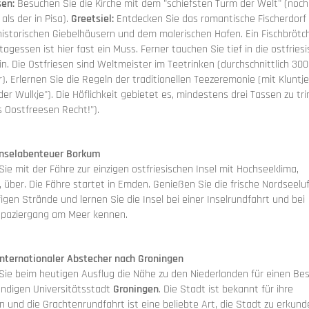
en:
Besuchen Sie die Kirche mit dem "schiefsten Turm der Welt" (noch
 als der in Pisa).
Greetsiel:
Entdecken Sie das romantische Fischerdorf
historischen Giebelhäusern und dem malerischen Hafen. Ein Fischbrötc
agessen ist hier fast ein Muss. Ferner tauchen Sie tief in die ostfries
in. Die Ostfriesen sind Weltmeister im Teetrinken (durchschnittlich 300
). Erlernen Sie die Regeln der traditionellen Teezeremonie (mit Kluntj
er Wulkje"). Die Höflichkeit gebietet es, mindestens drei Tassen zu tr
s Oostfreesen Recht!").
 Inselabenteuer Borkum
ie mit der Fähre zur einzigen ostfriesischen Insel mit Hochseeklima,
, über. Die Fähre startet in Emden. Genießen Sie die frische Nordseeluf
igen Strände und lernen Sie die Insel bei einer Inselrundfahrt und bei
paziergang am Meer kennen.
 Internationaler Abstecher nach Groningen
Sie beim heutigen Ausflug die Nähe zu den Niederlanden für einen Be
endigen Universitätsstadt
Groningen
. Die Stadt ist bekannt für ihre
n und die Grachtenrundfahrt ist eine beliebte Art, die Stadt zu erkund