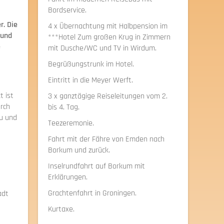
Bordservice.
r. Die
4 x Übernachtung mit Halbpension im
 und
***Hotel Zum großen Krug in Zimmern
e
mit Dusche/WC und TV in Wirdum.
Begrüßungstrunk im Hotel.
Eintritt in die Meyer Werft.
t ist
3 x ganztägige Reiseleitungen vom 2.
urch
bis 4. Tag.
au und
Teezeremonie.
Fahrt mit der Fähre von Emden nach
Borkum und zurück.
Inselrundfahrt auf Borkum mit
Erklärungen.
Grachtenfahrt in Groningen.
adt
Kurtaxe.