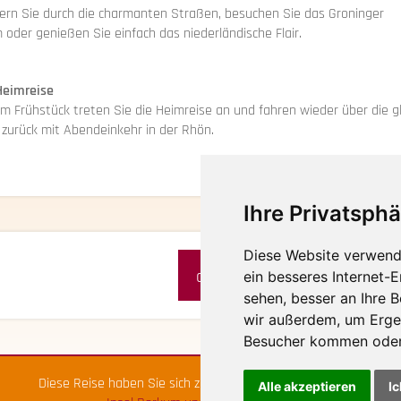
ern Sie durch die charmanten Straßen, besuchen Sie das Groninger
oder genießen Sie einfach das niederländische Flair.
 Heimreise
m Frühstück treten Sie die Heimreise an und fahren wieder über die g
 zurück mit Abendeinkehr in der Rhön.
Ihre Privatsphä
Diese Website verwend
drucken
merken
ein besseres Internet-
sehen, besser an Ihre 
wir außerdem, um Erge
Besucher kommen oder 
Diese Reise haben Sie sich zuletzt angesehen:
Nordsee -
Alle akzeptieren
Ic