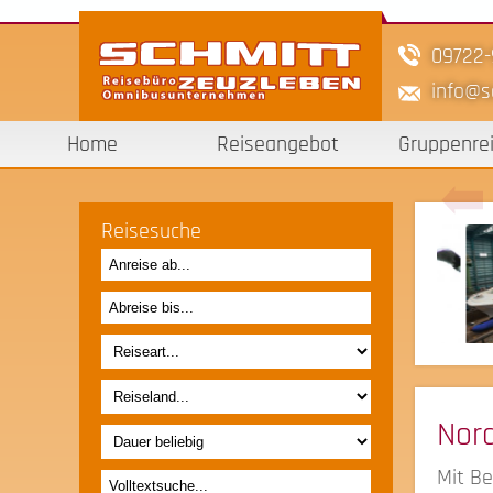
09722
info
s
Home
Reiseangebot
Gruppenre
Reisesuche
Nord
Mit Be