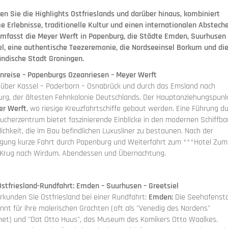
en Sie die
Highlights Ostfrieslands
und darüber hinaus, kombiniert
e Erlebnisse, traditionelle Kultur und einen internationalen Absteche
mfasst die Meyer Werft in Papenburg, die Städte Emden, Suurhusen
el, eine authentische Teezeremonie, die Nordseeinsel Borkum und di
ändische Stadt Groningen.
 Anreise – Papenburgs Ozeanriesen – Meyer Werft
 über Kassel – Paderborn – Osnabrück und durch das Emsland nach
rg, der ältesten Fehnkolonie Deutschlands. Der Hauptanziehungspunk
er Werft
, wo riesige Kreuzfahrtschiffe gebaut werden. Eine Führung d
ucherzentrum bietet faszinierende Einblicke in den modernen Schiffb
ichkeit, die im Bau befindlichen Luxusliner zu bestaunen. Nach der
igung kurze Fahrt durch Papenburg und Weiterfahrt zum ***Hotel Zum
Krug nach Wirdum. Abendessen und Übernachtung.
 Ostfriesland-Rundfahrt: Emden – Suurhusen – Greetsiel
rkunden Sie Ostfriesland bei einer Rundfahrt:
Emden:
Die Seehafenst
annt für ihre malerischen Grachten (oft als "Venedig des Nordens"
net) und "Dat Otto Huus", das Museum des Komikers Otto Waalkes.