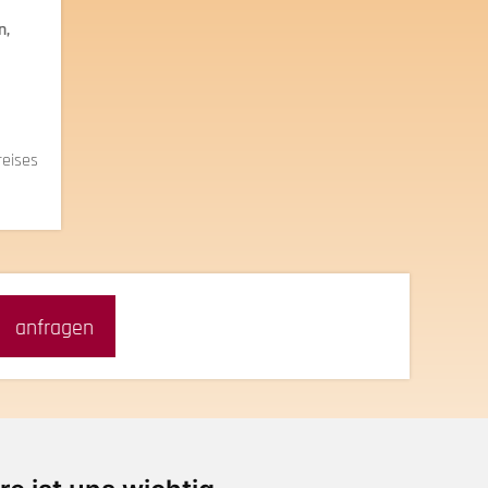
n,
reises
anfragen