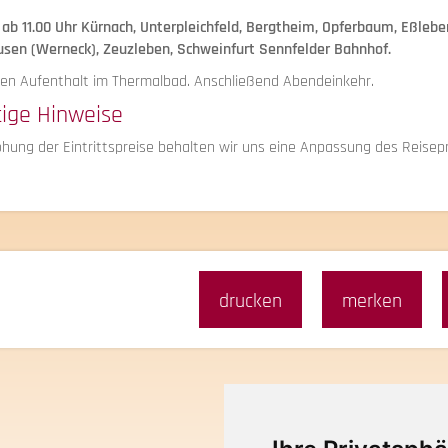
 ab 11.00 Uhr Kürnach, Unterpleichfeld, Bergtheim, Opferbaum, Eßlebe
sen (Werneck), Zeuzleben, Schweinfurt Sennfelder Bahnhof.
en Aufenthalt im Thermalbad. Anschließend Abendeinkehr.
tige Hinweise
öhung der Eintrittspreise behalten wir uns eine Anpassung des Reisep
drucken
merken