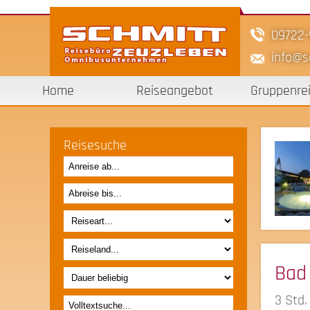
09722
info
s
Home
Reiseangebot
Gruppenre
Reisesuche
Bad 
3 Std.