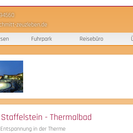
-94560
chmitt-zeuzleben.de
isen
Fuhrpark
Reisebüro
Staffelstein - Thermalbad
 Entspannung in der Therme