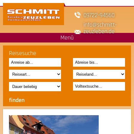
09722-94560
info
schmitt-
zeuzleben.de
Menü
Reisesuche