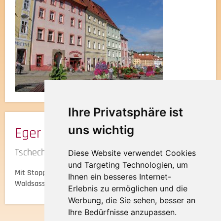
Ihre Privatsphäre ist
uns wichtig
Eger Einkaufsmärkte
Tschechien
Diese Website verwendet Cookies
und Targeting Technologien, um
Mit Stopps am Dragoun Cheb und am Asia-Dragon-Bazar
Ihnen ein besseres Internet-
Waldsassen
Erlebnis zu ermöglichen und die
Werbung, die Sie sehen, besser an
Ihre Bedürfnisse anzupassen.