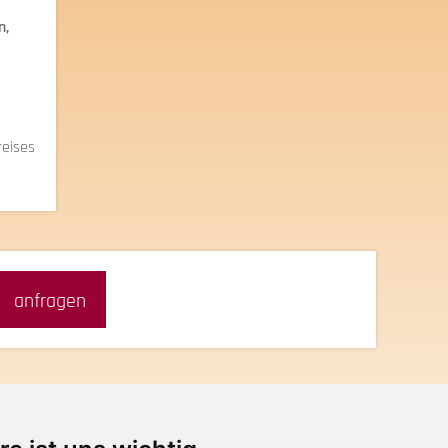
n,
reises
anfragen