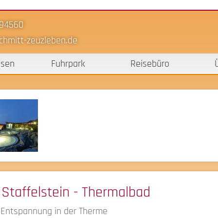
-94560
chmitt-zeuzleben.de
isen
Fuhrpark
Reisebüro
Staffelstein - Thermalbad
 Entspannung in der Therme