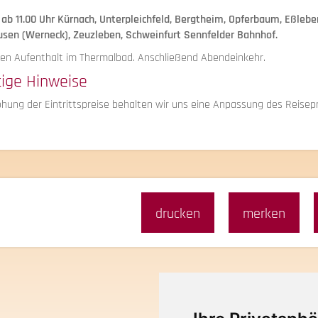
 ab 11.00 Uhr Kürnach, Unterpleichfeld, Bergtheim, Opferbaum, Eßlebe
sen (Werneck), Zeuzleben, Schweinfurt Sennfelder Bahnhof.
en Aufenthalt im Thermalbad. Anschließend Abendeinkehr.
tige Hinweise
öhung der Eintrittspreise behalten wir uns eine Anpassung des Reisep
drucken
merken