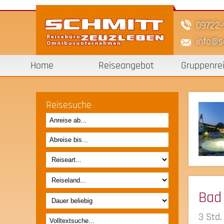
09722
info
s
Home
Reiseangebot
Gruppenre
Reisesuche
Bad 
3 Std.