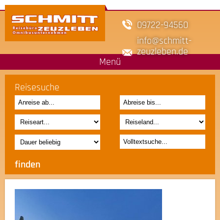
09722-94560
info
schmitt-
zeuzleben.de
Menü
Reisesuche