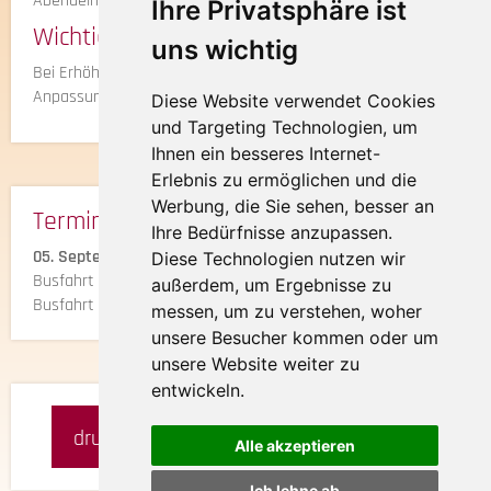
Abendeinkehr.
Ihre Privatsphäre ist
Wichtige Hinweise
uns wichtig
Bei Erhöhung der Eintrittspreise behalten wir uns eine
Anpassung des Reisepreises vor.
Diese Website verwendet Cookies
und Targeting Technologien, um
Ihnen ein besseres Internet-
Erlebnis zu ermöglichen und die
Werbung, die Sie sehen, besser an
Termine & Preise:
Ihre Bedürfnisse anzupassen.
05. September 2026
Diese Technologien nutzen wir
Busfahrt mit Eintritt
€ 35,-
außerdem, um Ergebnisse zu
Busfahrt ohne Eintritt
€ 21,-
messen, um zu verstehen, woher
unsere Besucher kommen oder um
unsere Website weiter zu
entwickeln.
drucken
merken
anfragen
Alle akzeptieren
Ich lehne ab