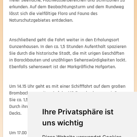
freier Seefläche, Flachwasserbereichen und Schilfzonen zu
erkunden. Auf dem Beobachtungsturm und dem Rundweg
lässt sich die vielfältige Flora und Fauna des
Naturschutzgebietes entdecken.
Anschließend geht die Fahrt weiter in den Erholungsort
Gunzenhausen. In den ca. 1,5 Stunden Aufenthalt spazieren
Sie durch die historische Stadt, die mit urigen Geschäften
in Barockbauten und unzähligen Sehenswürdigkeiten lockt.
Ebenfalls sehenswert ist der Markgräfliche Hofgarten.
Um 14.15 Uhr geht es mit einer Schifffahrt auf dem großen
Brombachsee weiter. Auf der MS Brombachsee genießen
Sie ca. 1,5 Stunden die Aussicht und die frische Seeluft.
Durch ihre Konstruktion bietet das Schiff viel Platz auf drei
Ihre Privatsphäre ist
Decks.
uns wichtig
Um 17.00 Uhr erfolgt die Heimfahrt mit Abendeinkehr.