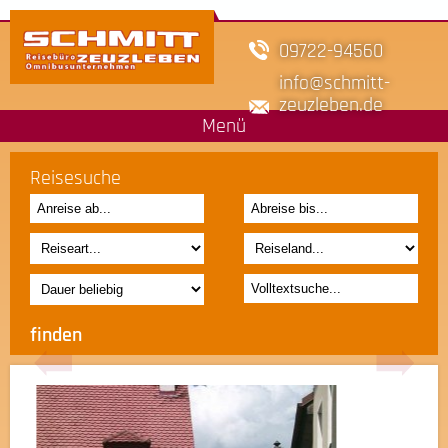
09722-94560
info
schmitt-
zeuzleben.de
Menü
Reisesuche