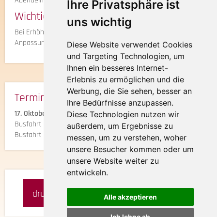
Abendeinkehr.
Ihre Privatsphäre ist
Wichtige Hinweise
uns wichtig
Bei Erhöhung der Eintrittspreise behalten wir uns eine
Anpassung des Reisepreises vor.
Diese Website verwendet Cookies
und Targeting Technologien, um
Ihnen ein besseres Internet-
Erlebnis zu ermöglichen und die
Werbung, die Sie sehen, besser an
Termine & Preise:
Ihre Bedürfnisse anzupassen.
17. Oktober 2026
Diese Technologien nutzen wir
Busfahrt mit Eintritt
€ 35,-
außerdem, um Ergebnisse zu
Busfahrt ohne Eintritt
€ 21,-
messen, um zu verstehen, woher
unsere Besucher kommen oder um
unsere Website weiter zu
entwickeln.
drucken
merken
anfragen
Alle akzeptieren
Ich lehne ab