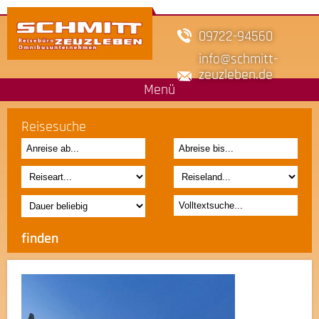
09722-94560
info
schmitt-
zeuzleben.de
Menü
Reisesuche