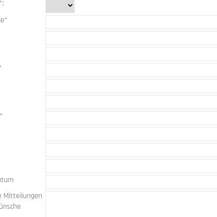
*:
me*
*
n*
x
atum
 Mitteilungen
ünsche