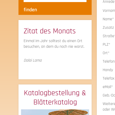
Anrede
Vorna
Name*
Zusatz
Zitat des Monats
Straße
Einmal im Jahr solltest du einen Ort
PLZ*
besuchen, an dem du noch nie warst.
Ort*
Dalai Lama
Telefo
Handy
Telefa
eMail*
Katalogbestellung &
Geb.-D
Blätterkatalog
Weitere
oder W