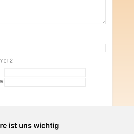
hmer 2
e
me
re ist uns wichtig