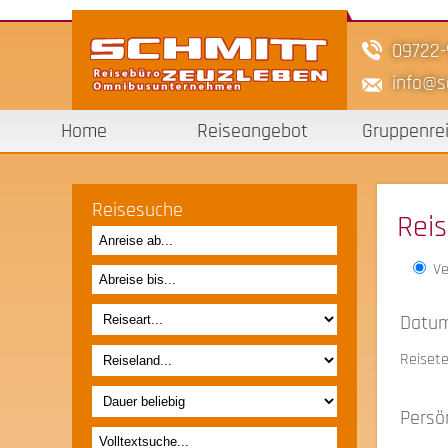
09722
info
s
Home
Reiseangebot
Gruppenre
Reisesuche
Rei
Ve
Datum
Reiset
Persö