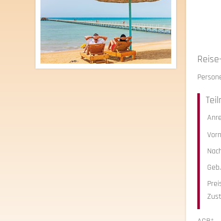
Reise
Person
Tei
Anr
Vor
Nac
Geb
Prei
Zust