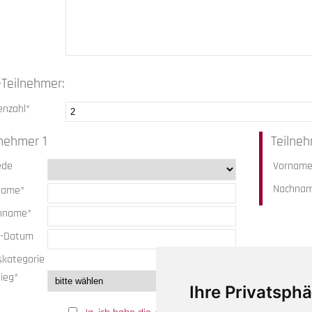
-Teilnehmer:
enzahl*
lnehmer 1
Teilne
ede
Vornam
Nachna
name*
hname*
.-Datum
skategorie
ieg*
Ihre Privatsphä