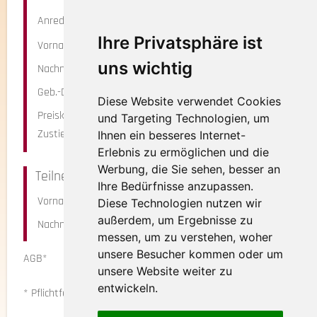
Anrede
Ihre Privatsphäre ist
Vorname*
uns wichtig
Nachname*
Geb.-Datum
Diese Website verwendet Cookies
Preiskategorie
und Targeting Technologien, um
Zustieg*
Ihnen ein besseres Internet-
Erlebnis zu ermöglichen und die
Werbung, die Sie sehen, besser an
Teilnehmer 2
Ihre Bedürfnisse anzupassen.
Vorname
Diese Technologien nutzen wir
außerdem, um Ergebnisse zu
Nachname
messen, um zu verstehen, woher
unsere Besucher kommen oder um
AGB*
Ja, ich habe die AGBs gelesen
unsere Website weiter zu
und bin mit diesen einverstanden.
entwickeln.
* Pflichtfeld