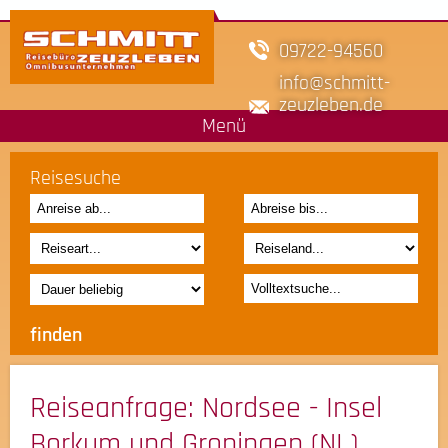
09722-94560
info
schmitt-
zeuzleben.de
Menü
Reisesuche
Reiseanfrage
: Nordsee - Insel
Borkum und Groningen (NL)