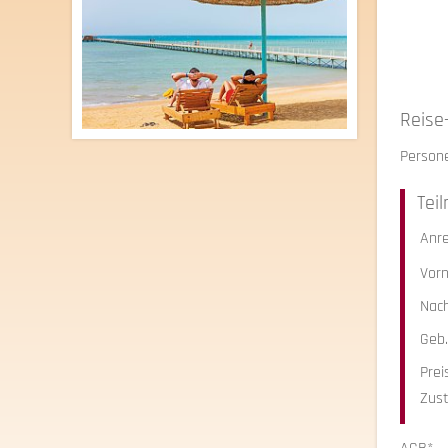
Reise
Person
Tei
Anr
Vor
Nac
Geb
Prei
Zust