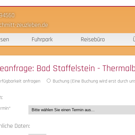
-94560
chmitt-zeuzleben.de
isen
Fuhrpark
Reisebüro
seanfrage
: Bad Staffelstein - Thermal
rfügbarkeit anfragen
Buchung (Eine Buchung wird erst durch uns
:
ermin*
nliche Daten: