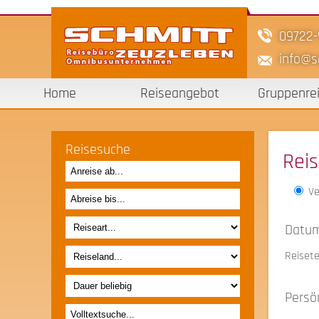
09722
info
s
Home
Reiseangebot
Gruppenre
Reisesuche
Rei
Ve
Datum
Reiset
Persö