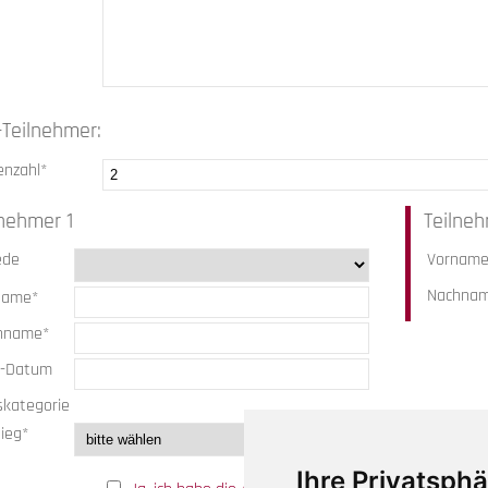
-Teilnehmer:
enzahl*
lnehmer 1
Teilne
ede
Vornam
Nachna
name*
hname*
.-Datum
skategorie
ieg*
Ihre Privatsphä