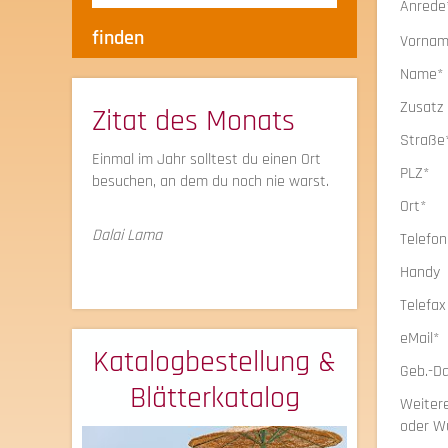
Anrede
Vorna
Name*
Zusatz
Zitat des Monats
Straße
Einmal im Jahr solltest du einen Ort
PLZ*
besuchen, an dem du noch nie warst.
Ort*
Dalai Lama
Telefo
Handy
Telefa
eMail*
Katalogbestellung &
Geb.-D
Blätterkatalog
Weitere
oder W