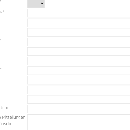
*:
me*
*
n*
x
atum
 Mitteilungen
ünsche