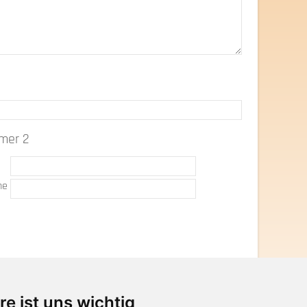
hmer 2
e
me
re ist uns wichtig