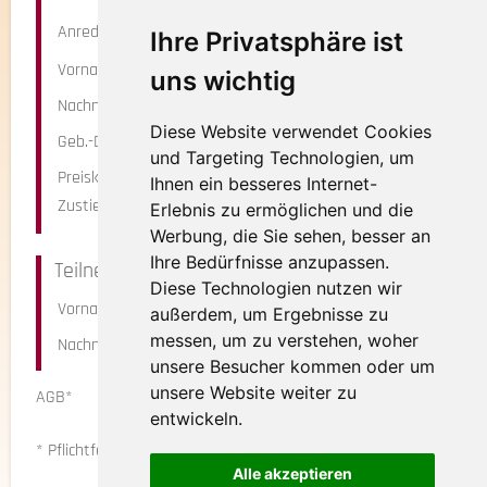
Anrede
Ihre Privatsphäre ist
Vorname*
uns wichtig
Nachname*
Diese Website verwendet Cookies
Geb.-Datum
und Targeting Technologien, um
Preiskategorie
Ihnen ein besseres Internet-
Zustieg*
Erlebnis zu ermöglichen und die
Werbung, die Sie sehen, besser an
Ihre Bedürfnisse anzupassen.
Teilnehmer 2
Diese Technologien nutzen wir
Vorname
außerdem, um Ergebnisse zu
messen, um zu verstehen, woher
Nachname
unsere Besucher kommen oder um
unsere Website weiter zu
AGB*
Ja, ich habe die AGBs gelesen
entwickeln.
und bin mit diesen einverstanden.
* Pflichtfeld
Alle akzeptieren