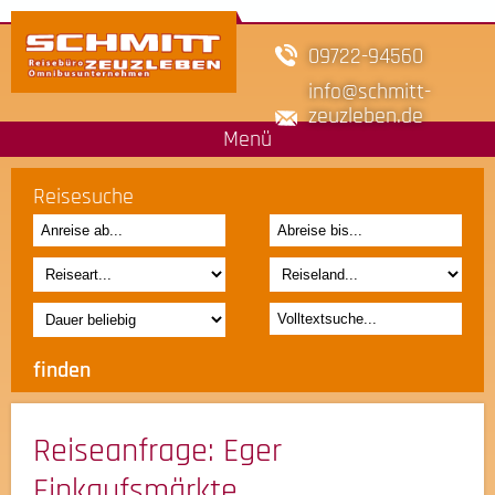
09722-94560
info
schmitt-
zeuzleben.de
Menü
Reisesuche
Reiseanfrage
: Eger
Einkaufsmärkte