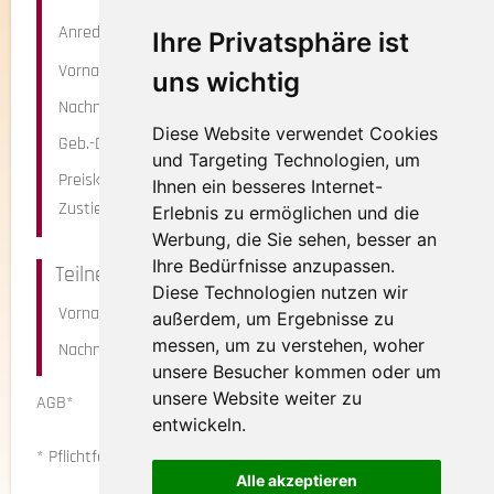
Anrede
Ihre Privatsphäre ist
Vorname*
uns wichtig
Nachname*
Diese Website verwendet Cookies
Geb.-Datum
und Targeting Technologien, um
Preiskategorie
Ihnen ein besseres Internet-
Zustieg*
Erlebnis zu ermöglichen und die
Werbung, die Sie sehen, besser an
Ihre Bedürfnisse anzupassen.
Teilnehmer 2
Diese Technologien nutzen wir
Vorname
außerdem, um Ergebnisse zu
messen, um zu verstehen, woher
Nachname
unsere Besucher kommen oder um
unsere Website weiter zu
AGB*
Ja, ich habe die AGBs gelesen
entwickeln.
und bin mit diesen einverstanden.
* Pflichtfeld
Alle akzeptieren