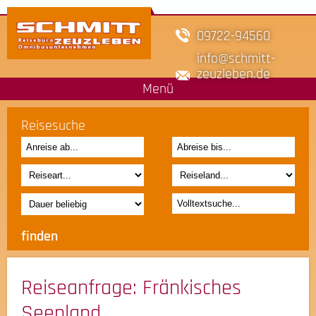
09722-94560
info
schmitt-
zeuzleben.de
Menü
Reisesuche
Reiseanfrage
: Fränkisches
Seenland