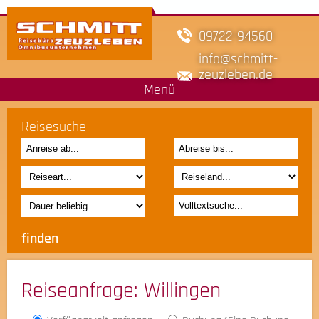
09722-94560
info
schmitt-
zeuzleben.de
Menü
Reisesuche
Reiseanfrage
: Willingen