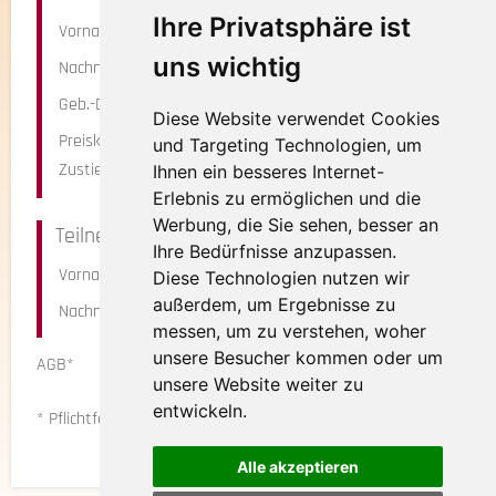
Ihre Privatsphäre ist
Vorname*
uns wichtig
Nachname*
Geb.-Datum
Diese Website verwendet Cookies
Preiskategorie
und Targeting Technologien, um
Zustieg*
Ihnen ein besseres Internet-
Erlebnis zu ermöglichen und die
Werbung, die Sie sehen, besser an
Teilnehmer 2
Ihre Bedürfnisse anzupassen.
Vorname
Diese Technologien nutzen wir
außerdem, um Ergebnisse zu
Nachname
messen, um zu verstehen, woher
unsere Besucher kommen oder um
AGB*
Ja, ich habe die AGBs gelesen
unsere Website weiter zu
und bin mit diesen einverstanden.
entwickeln.
* Pflichtfeld
Alle akzeptieren