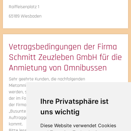
Raiffeisenplatz 1
65189 Wiesbaden
Vetragsbedingungen der Firma
Schmitt Zeuzleben GmbH für die
Anmietung von Omnibussen
Sehr geehrte Kunden, die nachfolgenden
Mietomnibusbedingungen, nachfolgend „MOB“ abgekürzt,
werden, soweit wirksam vereinbart, Inhalt des Vertrages,
der im Falle der Anmietung von Omnibussen zwischen uns,
Ihre Privatsphäre ist
der Firma Schmitt Zeuzleben GmbH, nachfolgend als
uns wichtig
„Busunternehmen“ bezeichnet und „BU“abgekürzt, und dem
Auftraggeber, nachfolgend „AG“ abgekürzt, zu Stande
kommt.
Diese Website verwendet Cookies
Bitte lesen Sie diese MOB vor der Auftragserteilung