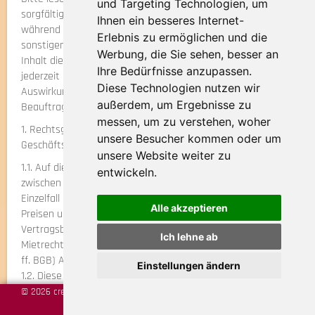
und Targeting Technologien, um
sorgfältig durch. Wir empfehlen die Mitführung dieser MOB
Ihnen ein besseres Internet-
während der Fahrt, die Unterrichtung Ihrer Reiseleiter und
Erlebnis zu ermöglichen und die
sonstigen Beauftragten sowie Ihrer Fahrgäste über den
Werbung, die Sie sehen, besser an
Inhalt dieser Vertragsbedingungen, damit diese sich
Ihre Bedürfnisse anzupassen.
jederzeit über ihre Rechte und Pflichten als AG und deren
Diese Technologien nutzen wir
Auswirkungen für das Verhalten der Reiseleiter,
außerdem, um Ergebnisse zu
Beauftragten und Fahrgäste selbst orientieren können.
messen, um zu verstehen, woher
1. Rechtsgrundlagen, Anwendungsbereich dieser
unsere Besucher kommen oder um
Geschäftsbedingungen
unsere Website weiter zu
1.1. Auf die gesamten Rechts- und Vertragsbeziehungen
entwickeln.
zwischen dem BU und dem AG finden in erster Linie die im
Einzelfall getroffenen Vereinbarungen (insbesondere zu
Alle akzeptieren
Preisen und Leistungen), soweit wirksam vereinbart diese
Vertragsbedingungen und hilfsweise die Vorschriften des
Ich lehne ab
Mietrechts über die Anmietung beweglicher Sachen (§§ 535
ff. BGB) Anwendung.
Einstellungen ändern
1.2. Diese Vertragsbedingungen gelten, soweit wirksam
vereinbart, für Verträge mit natürlichen Personen und
© 2026 created by
vistabus.de
Gruppen, soweit der Vertrag weder ihrer gewerblichen, noch
AGB
Impressum
Datenschutz
Cookie-Einstellungen