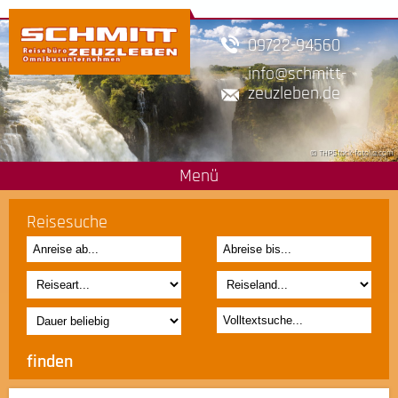
09722-94560
info
schmitt-
zeuzleben.de
© THPStock-fotolia.com
Menü
Reisesuche