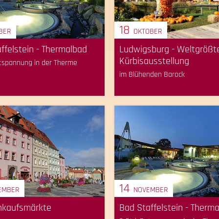
18
BER
OKTOBER
ffelstein - Thermalbad
Ludwigsburg - Weltgrößt
Kürbisausstellung
ntspannung in der Therme
im Blühenden Barock
14
EMBER
NOVEMBER
inkaufsmärkte
Bad Staffelstein - Therm