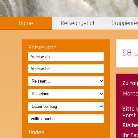
Home
Reiseangebot
Gruppenre
Reisesuche
98 
Zu fol
Monta
Bitte 
Horst 
Bleibe
Ihr T