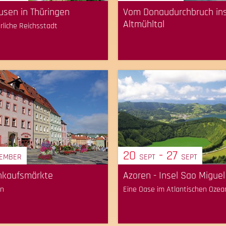
sen in Thüringen
Vom Donaudurchbruch in
Altmühltal
erliche Reichsstadt
20
- 27
TEMBER
SEPT
SEPT
inkaufsmärkte
Azoren - Insel Sao Miguel
en
Eine Oase im Atlantischen Ozea