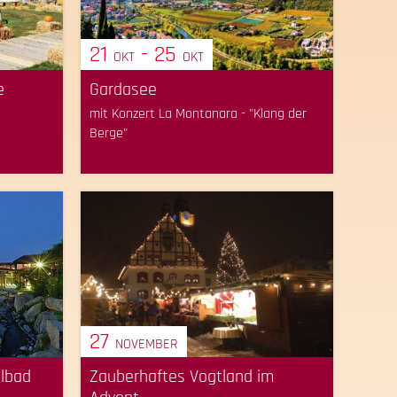
21
- 25
OKT
OKT
e
Gardasee
mit Konzert La Montanara - "Klang der
Berge"
27
NOVEMBER
albad
Zauberhaftes Vogtland im