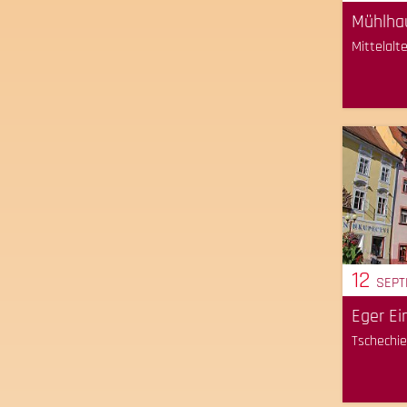
Mühlhau
Mittelalt
12
SEP
Eger E
Tschechi