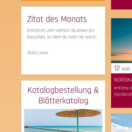
Zitat des Monats
Einmal im Jahr solltest du einen Ort
besuchen, an dem du noch nie warst.
Dalai Lama
12
AUG
NORDKA
Katalogbestellung &
entlang 
Fjordlands
Blätterkatalog