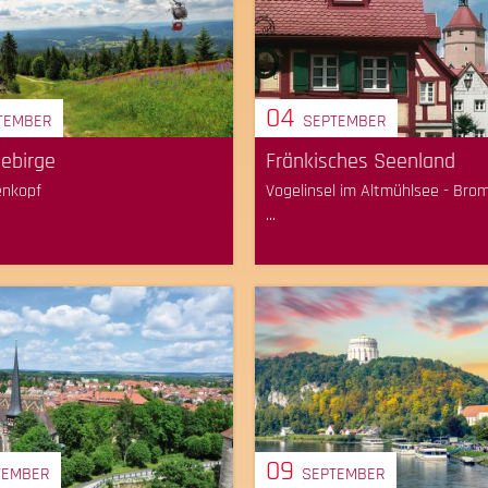
04
TEMBER
SEPTEMBER
gebirge
Fränkisches Seenland
enkopf
Vogelinsel im Altmühlsee - Br
...
09
TEMBER
SEPTEMBER