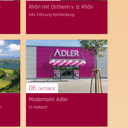
s
Rhön mit Ostheim v. d. Rhön
inkl. Führung Kirchenburg
06
OKTOBER
Modemarkt Adler
n
in Haibach