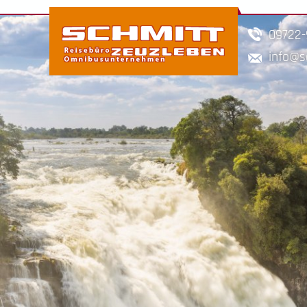
09722
info
s