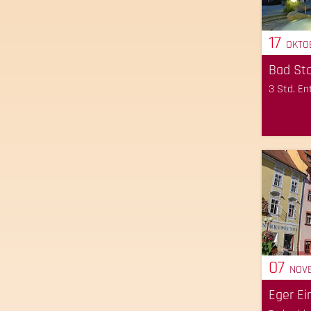
17
OKTO
Bad Sta
3 Std. E
07
NOV
Eger E