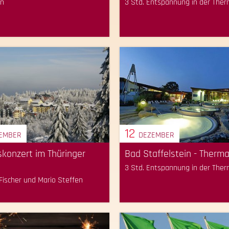
en
3 Std. Entspannung in der The
12
EMBER
DEZEMBER
konzert im Thüringer
Bad Staffelstein - Therm
3 Std. Entspannung in der The
 Fischer und Mario Steffen