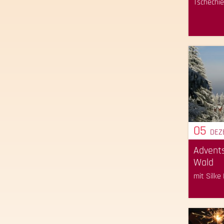
Tschechi
05
DEZ
Advents
Wald
mit Silke