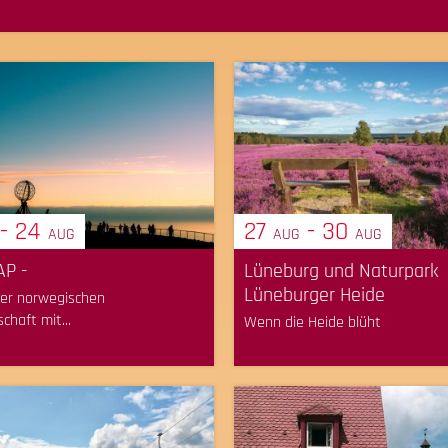
- 24
27
- 30
AUG
AUG
AUG
P -
Lüneburg und Naturpark
Lüneburger Heide
der norwegischen
chaft mit...
Wenn die Heide blüht