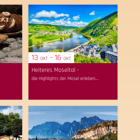
13
- 16
OKT
OKT
Heiteres Moseltal -
die Highlights der Mosel erleben...