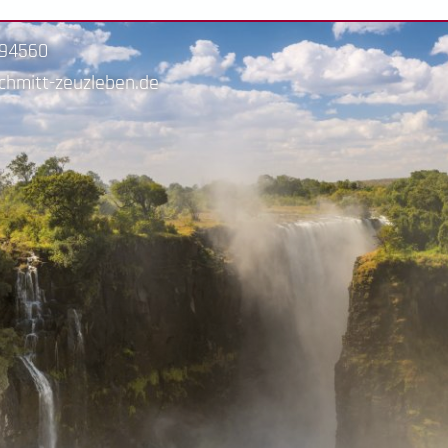
-94560
chmitt-zeuzleben.de