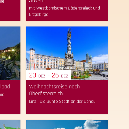
Advent
rme
mit Westbömischem Bäderdreieck und
Erzgebirge
23
- 26
DEZ
DEZ
albad
Weihnachtsreise nach
Oberösterreich
rme
Linz - Die Bunte Stadt an der Donau