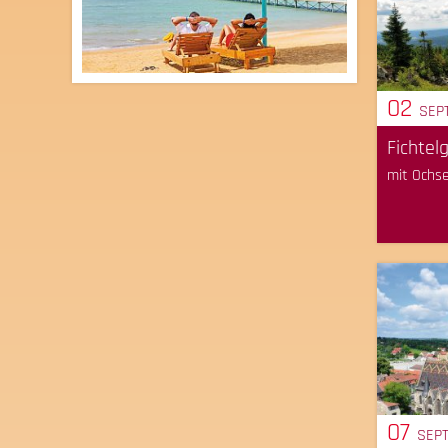
02
SEP
Fichtel
mit Ochs
07
SEP