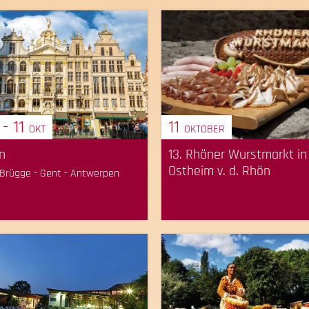
- 11
11
OKT
OKTOBER
n
13. Rhöner Wurstmarkt in
Ostheim v. d. Rhön
 Brügge - Gent - Antwerpen