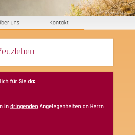
© THPStock-fotolia.com
Über uns
Kontakt
Zeuzleben
ich für Sie da:
en in
dringenden
Angelegenheiten an Herrn